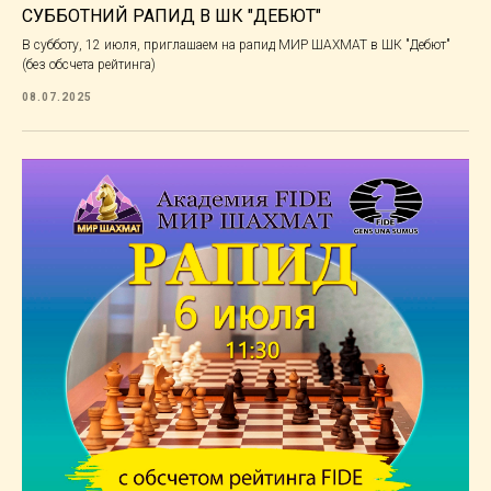
СУББОТНИЙ РАПИД В ШК "ДЕБЮТ"
В субботу, 12 июля, приглашаем на рапид МИР ШАХМАТ в ШК "Дебют"
(без обсчета рейтинга)
08.07.2025