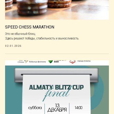
SPEED CHESS MARATHON
Это не обычный блиц.
Здесь решают победы, стабильность и выносливость.
02.01.2026