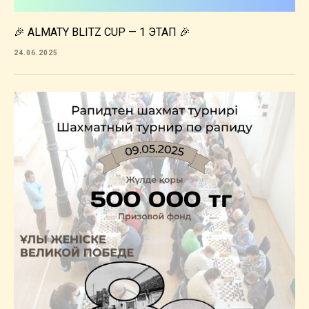
🎉 ALMATY BLITZ CUP — 1 ЭТАП 🎉
24.06.2025