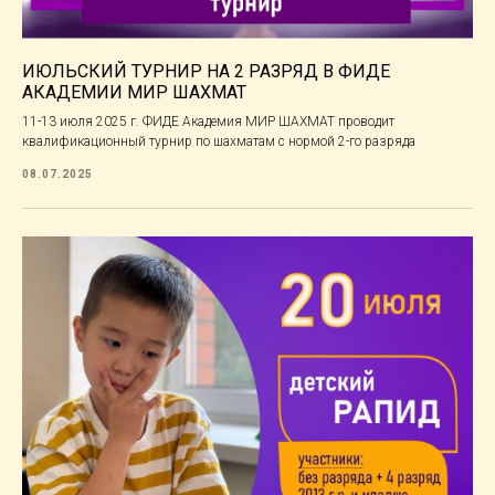
ИЮЛЬСКИЙ ТУРНИР НА 2 РАЗРЯД В ФИДЕ
АКАДЕМИИ МИР ШАХМАТ
11-13 июля 2025 г. ФИДЕ Академия МИР ШАХМАТ проводит
квалификационный турнир по шахматам с нормой 2-го разряда
08.07.2025