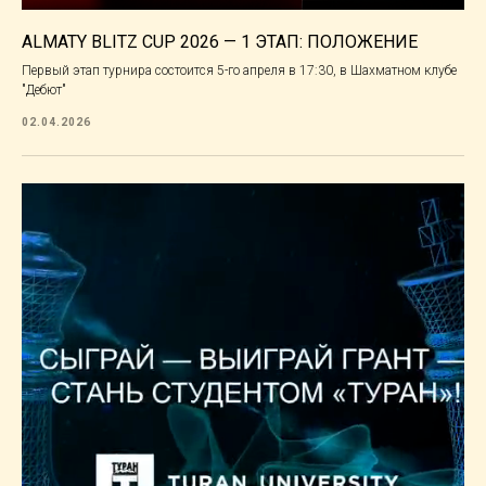
ALMATY BLITZ CUP 2026 — 1 ЭТАП: ПОЛОЖЕНИЕ
Первый этап турнира состоится 5-го апреля в 17:30, в Шахматном клубе
"Дебют"
02.04.2026