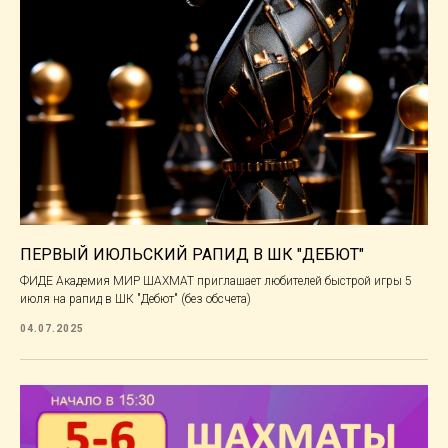
ПЕРВЫЙ ИЮЛЬСКИЙ РАПИД В ШК "ДЕБЮТ"
ФИДЕ Академия МИР ШАХМАТ приглашает любителей быстрой игры 5
июля на рапид в ШК "Дебют" (без обсчета)
04.07.2025