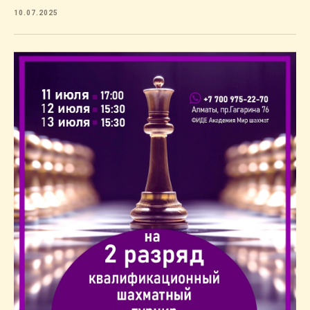
10.07.2025