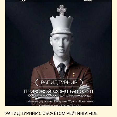
РАПИД ТУРНИР С ОБСЧЁТОМ РЕЙТИНГА FIDE