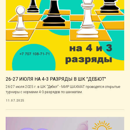
26-27 ИЮЛЯ НА 4-3 РАЗРЯДЫ В ШК "ДЕБЮТ"
26-27 июля 2025 г. в ШК "Дебют" - МИР ШАХМАТ проводятся открытые
турниры с нормами 4-3 разрядов по шахматам.
11.07.2025